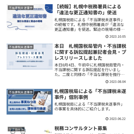
【続報】札幌中税務署員による
不当課税未遂事件
「違法な更正通知書の」使送
札幌国税局による「不当課税未遂事件」
の続報です。札幌中税務署員が「違法な
更正通知書」を使送。緊迫の現場の様子
をご紹介します。
2023.10.05
本日 札幌国税局管内・不当課税
不当課税未遂事件
に関する訴訟提起兼記者会見・プ
レスリリースしました
本日8月4日、午前中に札幌国税局管内・
不当課税に関する訴訟提起を行いまし
た。⼆度と同様の「不当な課税を強⾏す
る」事例が起こらないよう、国家賠償請
2023.08.04
求訴訟の形を取ることといたしました。
札幌国税局による「不当課税未遂
不当課税未遂事件
事件」個別事例
札幌国税局による「不当課税未遂事件」
の事案を具体的にご紹介します。
2023.06.22
税務コンサルタント募集
リクルート