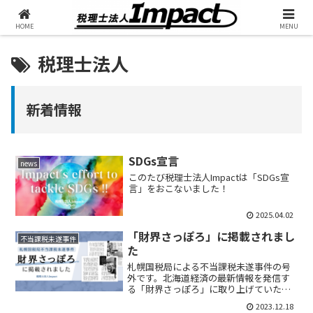
HOME
MENU
税理士法人
新着情報
SDGs宣言
news
このたび税理士法人Impactは「SDGs宣
言」をおこないました！
2025.04.02
「財界さっぽろ」に掲載されまし
不当課税未遂事件
た
札幌国税局による不当課税未遂事件の号
外です。北海道経済の最新情報を発信す
る「財界さっぽろ」に取り上げていただ
きました。
2023.12.18