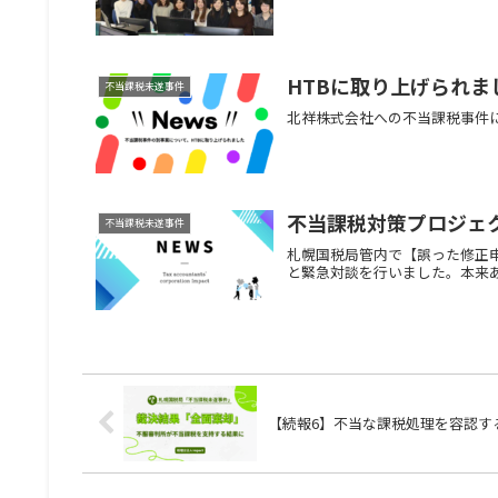
HTBに取り上げられま
不当課税未遂事件
北祥株式会社への不当課税事件に
不当課税対策プロジェク
不当課税未遂事件
札幌国税局管内で【誤った修正
と緊急対談を行いました。本来
【続報6】不当な課税処理を容認す