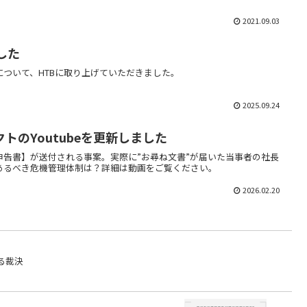
2021.09.03
した
ついて、HTBに取り上げていただきました。
2025.09.24
トのYoutubeを更新しました
申告書】が送付される事案。実際に”お尋ね文書”が届いた当事者の社長
あるべき危機管理体制は？詳細は動画をご覧ください。
2026.02.20
る裁決